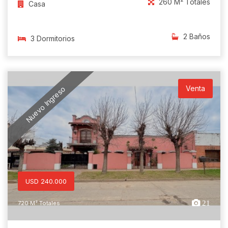
260 M² Totales
Casa
2 Baños
3 Dormitorios
Venta
Nuevo Ingreso
USD 240.000
21
720 M² Totales