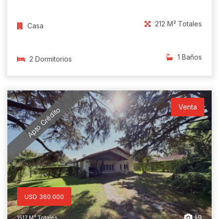
212 M² Totales
Casa
1 Baños
2 Dormitorios
Venta
Apto Crédito
USD 360.000
19
1517 M² Totales