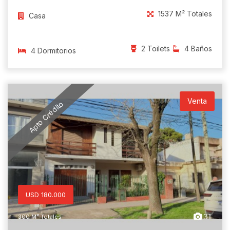
1537 M² Totales
Casa
2 Toilets
4 Baños
4 Dormitorios
Venta
Apto Crédito
USD 180.000
31
300 M² Totales