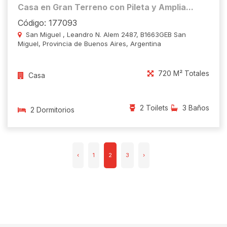
Casa en Gran Terreno con Pileta y Amplia...
Código: 177093
San Miguel , Leandro N. Alem 2487, B1663GEB San
Miguel, Provincia de Buenos Aires, Argentina
720 M² Totales
Casa
2 Toilets
3 Baños
2 Dormitorios
‹
1
2
3
›