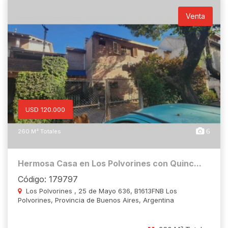
Venta
USD 120.000
6
260 M² Totales
Hermosa Casa en Los Polvorines con Quinc...
Código: 179797
Los Polvorines , 25 de Mayo 636, B1613FNB Los
Polvorines, Provincia de Buenos Aires, Argentina